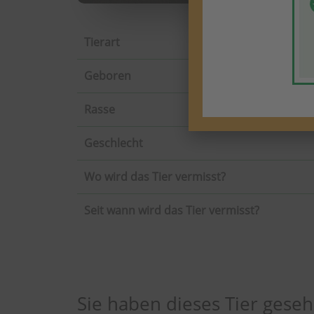
Tierart
Geboren
Rasse
Geschlecht
Wo wird das Tier vermisst?
Seit wann wird das Tier vermisst?
Sie haben dieses Tier gese