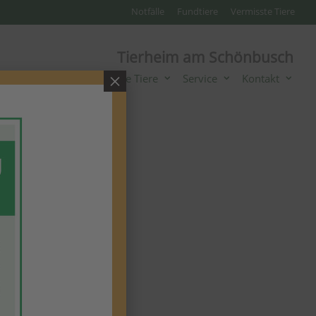
Notfälle
Fundtiere
Vermisste Tiere
Tierheim am Schönbusch
×
Tierheim
Unsere Tiere
Service
Kontakt