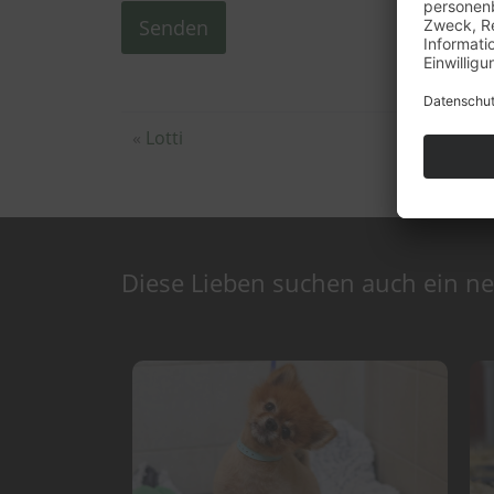
Alternative:
«
Lotti
Diese Lieben suchen auch ein n