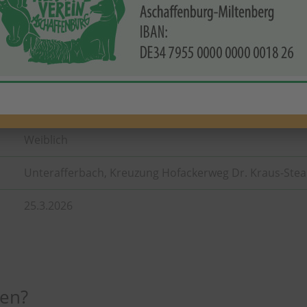
Katze
Unbekannt
Mischling
Weiblich
Unterafferbach, Kreuzung Hofackerweg Dr. Kraus-Ste
25.3.2026
hen?