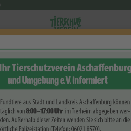

ponsoren
Zierlich, klein, lässt sich streicheln