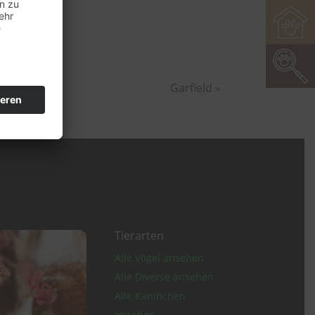
Garfield
»
Tierarten
Alle Vögel ansehen
Alle Diverse ansehen
Alle Kaninchen
ansehen