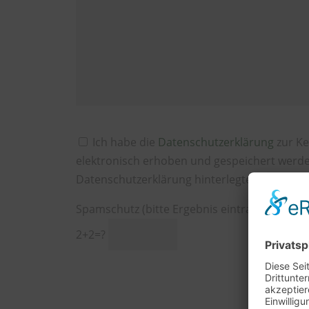
Ich habe die
Datenschutzerklärung
zur Ke
elektronisch erhoben und gespeichert werd
Datenschutzerklärung hinterlegten E-Mail Ad
Spamschutz (bitte Ergebnis eintragen)
2+2=?