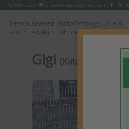
06021/89260
tierinfo@tierheim-aschaffenburg.de
Tierschutzverein Aschaffenburg u.U. e.V.
Verein
Aktuelles
Schirmherrschaft
Unterstützer/S
Gigi
(Katze)