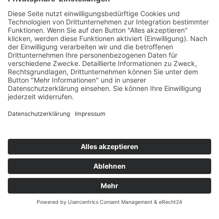
Impressum
Datenschutz
Kontakt
Tierärzte / Notdienst
Inhaltsverzeichnis
Vermisstes Tier melden
Satzung
Barrierefreiheit

Folgen Sie uns auf
© 2026 Tierschutzverein Aschaffenburg und Umgebung
e.V.
Website sponsored by
Michael Lamas Web- und
Grafikdesign