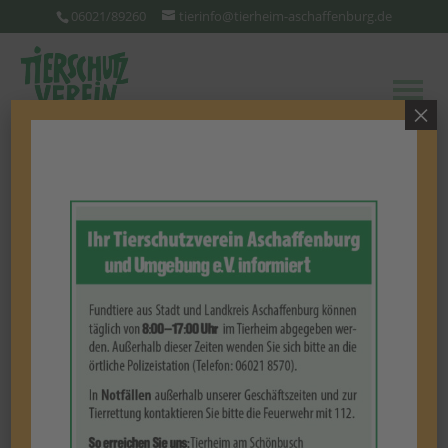
06021/89260
tierinfo@tierheim-aschaffenburg.de
×
Unser Team