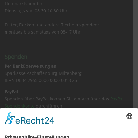
Flohmarktspenden:
Dienstags von 08:30-10:30 Uhr
Futter, Decken und andere Tierheimspenden:
montags bis samstags von 08-17 Uhr
Spenden
Per Banküberweisung an
Sparkasse Aschaffenburg-Miltenberg
IBAN DE34 7955 0000 0000 0018 26
PayPal
Spenden über PayPal können Sie einfach über das
PayPal
Spendenkonto
durchführen.
Sachspenden
Amazon Wunschliste