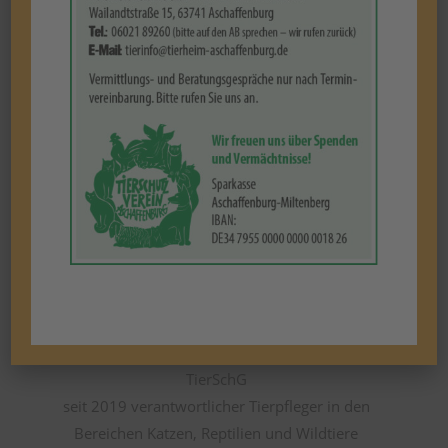
Lukas Kneisel
Tierheimleitung
2016/17 Bundesfreiwilligendienst
2017-2019 Ausbildung zum Tierpfleger im
Tierheim Aschaffenburg in der Fachrichtung
Tierheim/Tierpension mit Erlaubnis gemäß §11
TierSchG
seit 2019 verantwortlicher Tierpfleger in den
Bereichen Katzen, Reptilien und Wildtiere