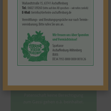
künftiges „Patenkind“ aus. Gerne stehen wir
Ihnen telefonisch oder via Mail mit Rat und
Tat zur Seite.
Patenschaftserklärung
Haben Sie ein Herz für Tiere und
übernehmen Sie eine Patenschaft
für einen unserer Schützlinge. Bitte
beachten Sie, dass eine
Patenschaft keine Berechtigung
zum Gassi gehen o.ä. beinhaltet.