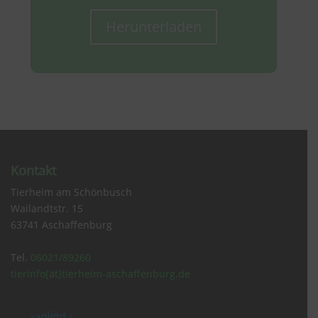
Herunterladen
Kontakt
Tierheim am Schönbusch
Wailandtstr. 15
63741 Aschaffenburg
Tel.
06021/89260
tierinfo[at]tierheim-aschaffenburg.de