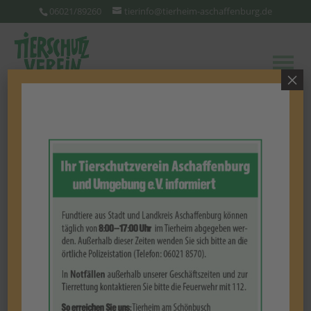
06021/89260
tierinfo@tierheim-aschaffenburg.de
×
Patenschaft
Sie lieben Tiere, können oder dürfen aus
verschiedenen Gründen aber keine halten?
Dann ist für Sie eine Tierpatenschaft
eventuell das Richtige!
Wählen Sie auf unserer Homepage Ihr