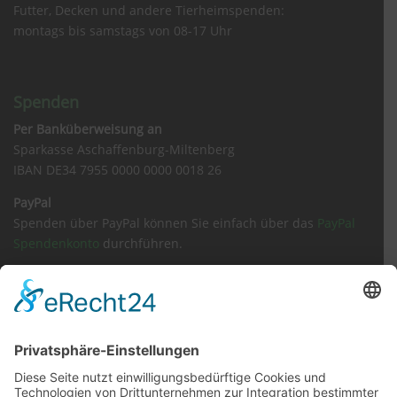
Futter, Decken und andere Tierheimspenden:
montags bis samstags von 08-17 Uhr
Spenden
Per Banküberweisung an
Sparkasse Aschaffenburg-Miltenberg
IBAN DE34 7955 0000 0000 0018 26
PayPal
Spenden über PayPal können Sie einfach über das
PayPal
Spendenkonto
durchführen.
Sachspenden
Amazon Wunschliste