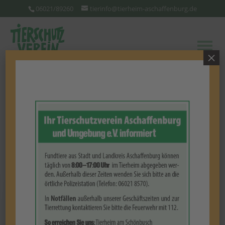
06021/89260
tierinfo@tierheim-aschaffenburg.de
×
Zebrafinken
(Vogel)