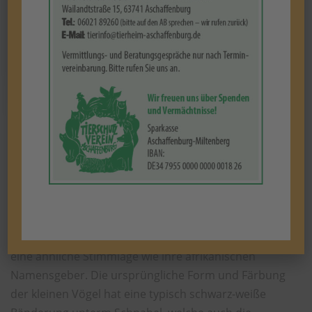
(Beispielfoto)
Aktuell befinden sich 6 männliche Zebrafinken in der
Vermittlung.
Mit etwas Phantasie bringt einen der Name „Zebra-
Fink“ auf die irrwitzigsten Ideen, doch haben die
kleinen Prachtfinken weder eine dunkle Mähne noch
eine ähnliche Stimmlage wie ihre afrikanischen
Namensgeber. Die ursprüngliche Form und Färbung
der kleinen Vögel hat eine typisch schwarz-weiße