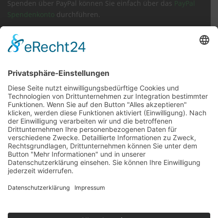
Spenden über PayPal können Sie einfach über das
PayPal
Spendenkonto
durchführen.
Sachspenden
Amazon Wunschliste
Impressum
Datenschutz
Kontakt
Tierärzte / Notdienst
Inhaltsverzeichnis
Vermisstes Tier melden
Satzung
Barrierefreiheit

Folgen Sie uns auf
© 2026 Tierschutzverein Aschaffenburg und Umgebung
e.V.