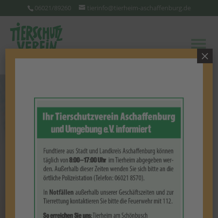
06021/89260
tierinfo@tierheim-aschaffenburg.de
×
ZUM WEITERSAGEN
Unsere Termine