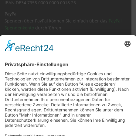
IBAN DE34 7955 0000 0000 0018 26
PayPal
Spenden über PayPal können Sie einfach über das
PayPal
Spendenkonto
durchführen.
Sachspenden
Amazon Wunschliste
Impressum
Datenschutz
Kontakt
Tierärzte / Notdienst
Inhaltsverzeichnis
Vermisstes Tier melden
Satzung
Barrierefreiheit

Folgen Sie uns auf