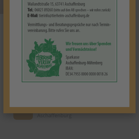
2026
Oktober
03
11:00 - 16:00 Uhr
|
TAG
DER OFFENEN TÜR
OKT.
Wailandtstr. 15, 63741
Aschaffenburg