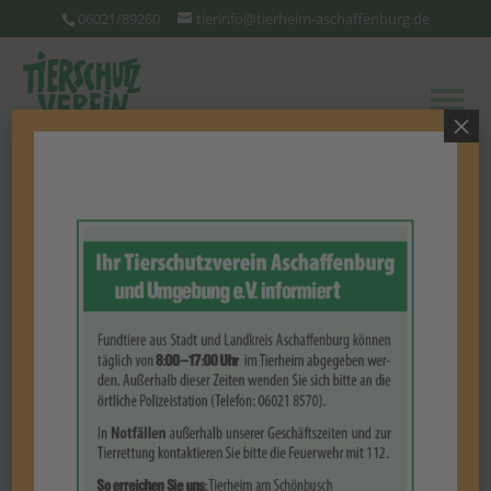
06021/89260
tierinfo@tierheim-aschaffenburg.de
×
Diese Tierchen werden
schmerzlich vermisst
TIER ALS VERMISST MELDEN