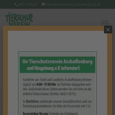
06021/89260
tierinfo@tierheim-aschaffenburg.de
×
Tyga
(Katze)