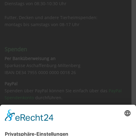
Dienstags von 08:30-10:30 Uhr
Futter, Decken und andere Tierheimspenden:
montags bis samstags von 08-17 Uhr
Spenden
Per Banküberweisung an
Sparkasse Aschaffenburg-Miltenberg
IBAN DE34 7955 0000 0000 0018 26
PayPal
Spenden über PayPal können Sie einfach über das
PayPal
Spendenkonto
durchführen.
Sachspenden
Amazon Wunschliste