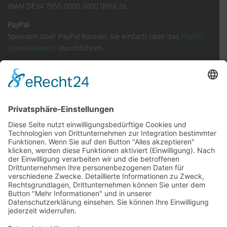
IBAN DE34 7955 0000 0000 0018 26
PayPal
Spenden über PayPal können Sie einfach über das
PayPal
Spendenkonto
durchführen.
Sachspenden
Amazon Wunschliste
Impressum
Datenschutz
Kontakt
Tierärzte / Notdienst
Inhaltsverzeichnis
Vermisstes Tier melden
Satzung
Barrierefreiheit
