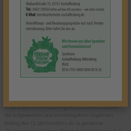
(Beispielfoto)
Zur Zeit warten 18 Kanarienvögel bei uns auf ein
neues Zuhause.
Ursprünglich vom Kanarengirlitz stammend fanden
die aufgeweckten und stimmbegabten Vögelchen
Anfang des 15. Jahrhunderts als so genannte
„Zuckervögelchen“ ihren Weg in die Adelshäuser. Auf