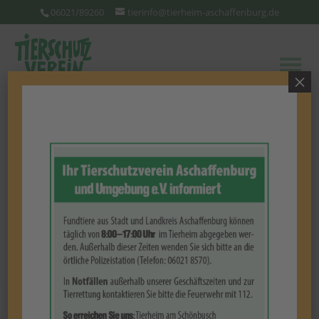
06021/89260
tierinfo@tierheim-aschaffenburg.de
×
Kanarienvogel
(Vogel)