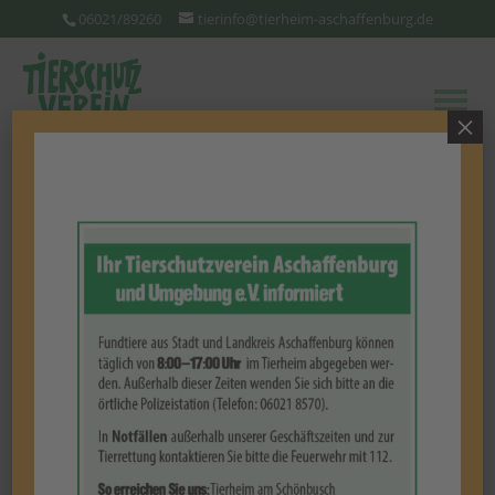
06021/89260
tierinfo@tierheim-aschaffenburg.de
×
Unsere Kaninchen auf einen
Blick
Beachten Sie bitte, dass nicht alle unsere Tiere online
zu sehen sind. Vereinbaren Sie gerne einen
Vermittlungstermin bei uns - wir freuen uns auf Sie!