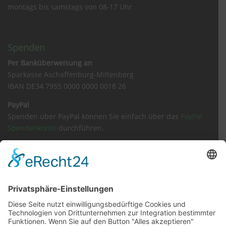
montags bis samstags von 08-17 Uhr
Spenden
Per Banküberweisung an
Sparkasse Aschaffenburg-Miltenberg
IBAN DE34 7955 0000 0000 0018 26
PayPal
Spenden über PayPal können Sie einfach über das
PayPal
Spendenkonto
durchführen.
Sachspenden
Amazon Wunschliste